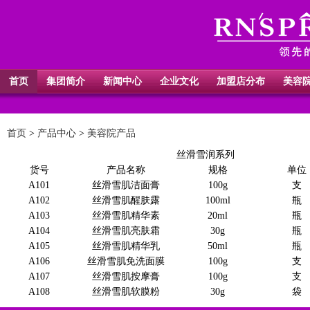
首页
集团简介
新闻中心
企业文化
加盟店分布
美容
首页
>
产品中心
>
美容院产品
丝滑雪润系列
货号
产品名称
规格
单位
A101
丝滑雪肌洁面膏
100g
支
A102
丝滑雪肌醒肤露
100ml
瓶
A103
丝滑雪肌精华素
20ml
瓶
A104
丝滑雪肌亮肤霜
30g
瓶
A105
丝滑雪肌精华乳
50ml
瓶
A106
丝滑雪肌免洗面膜
100g
支
A107
丝滑雪肌按摩膏
100g
支
A108
丝滑雪肌软膜粉
30g
袋