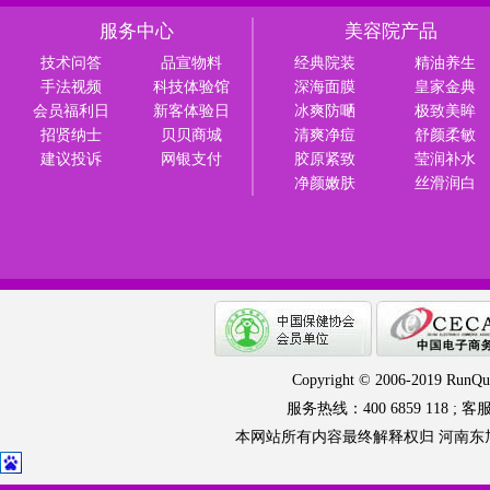
服务中心
美容院产品
技术问答
品宣物料
经典院装
精油养生
手法视频
科技体验馆
深海面膜
皇家金典
会员福利日
新客体验日
冰爽防嗮
极致美眸
招贤纳士
贝贝商城
清爽净痘
舒颜柔敏
建议投诉
网银支付
胶原紧致
莹润补水
净颜嫩肤
丝滑润白
Copyright © 2006-2019 RunQua
服务热线：400 6859 118 ; 客服
本网站所有内容最终解释权归 河南东