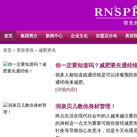
首页
集团简介
新闻中心
企业文化
加盟店分布
美容
首页
>
美容资讯
>
减肥资讯
你一定要知道吗？减肥要先通经
很多人都知道疏通经络是可以排毒预防
通经络来减肥。
[
详细内容
]
润泉贝儿教你身材管理！
终点生活在现代社会中的人越来越注重
的身材这一点尤为重要可能你曾经减肥
针灸等导致你心灰意冷，但是今天你遇