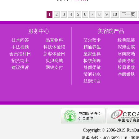
1
2
3
4
5
6
7
8
9
10
下一页
服务中心
美容院产品
技术问答
品宣物料
艾尔蓝卡
经典院装
手法视频
科技体验馆
精油养生
深海面膜
会员福利日
新客体验日
皇家金典
冰爽防嗮
招贤纳士
贝贝商城
极致美眸
清爽净痘
建议投诉
网银支付
舒颜柔敏
胶原紧致
莹润补水
净颜嫩肤
丝滑润白
Copyright © 2006-2019 RunQua
服务热线：400 6859 118 ; 客服